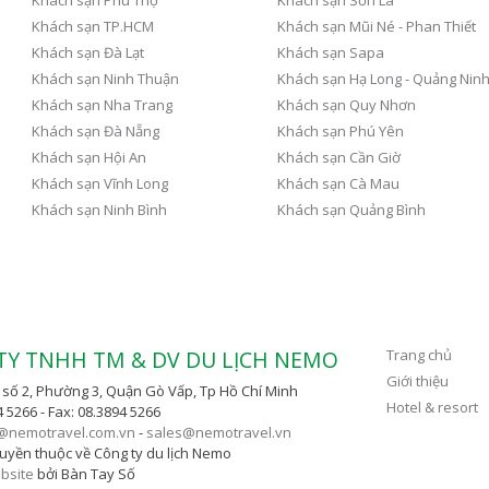
Khách sạn TP.HCM
Khách sạn Mũi Né - Phan Thiết
Khách sạn Đà Lạt
Khách sạn Sapa
Khách sạn Ninh Thuận
Khách sạn Hạ Long - Quảng Nin
Giảm 40%
Từ 560.000 VNĐ
Khách sạn Nha Trang
Khách sạn Quy Nhơn
Khách sạn Đà Nẵng
Khách sạn Phú Yên
Khách sạn Hội An
Khách sạn Cần Giờ
Khách sạn Vĩnh Long
Khách sạn Cà Mau
Khách sạn Ninh Bình
Khách sạn Quảng Bình
Trang chủ
TY TNHH TM & DV DU LỊCH NEMO
Giới thiệu
số 2, Phường 3, Quận Gò Vấp, Tp Hồ Chí Minh
Hotel & resort
4 5266 - Fax: 08.3894 5266
@nemotravel.com.vn
-
sales@nemotravel.vn
uyền thuộc về Công ty du lịch Nemo
ebsite
bởi Bàn Tay Số