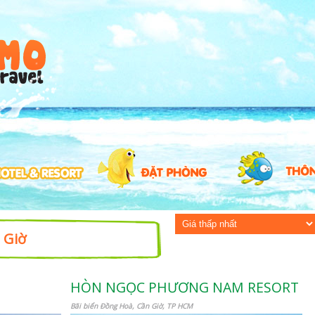
 Giờ
HÒN NGỌC PHƯƠNG NAM RESORT
Bãi biển Đồng Hoà, Cần Giờ, TP HCM