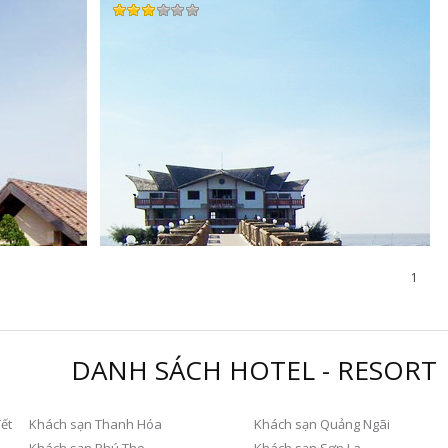
1
DANH SÁCH HOTEL - RESORT
ết
Khách sạn Thanh Hóa
Khách sạn Quảng Ngãi
00 VNĐ
Khách sạn Phú Thọ
Khách sạn Sơn La