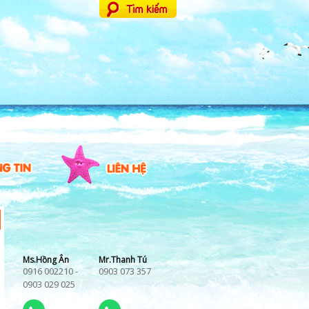
Ms.Hồng Ân
Mr.Thanh Tú
0916 002210
-
0903 073 357
0903 029 025