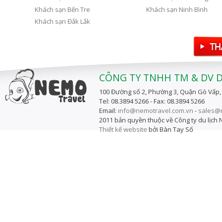
Khách sạn Bến Tre
Khách sạn Ninh Bình
Khách sạn Đắk Lắk
CÔNG TY TNHH TM & DV 
100 Đường số 2, Phường 3, Quận Gò Vấp,
Tel: 08.3894 5266 - Fax: 08.3894 5266
Email:
info@nemotravel.com.vn
-
sales@
2011 bản quyền thuộc về Công ty du lịch
Thiết kế website
bởi Bàn Tay Số
software web development services ser
Phần mềm quản lý khách sạn